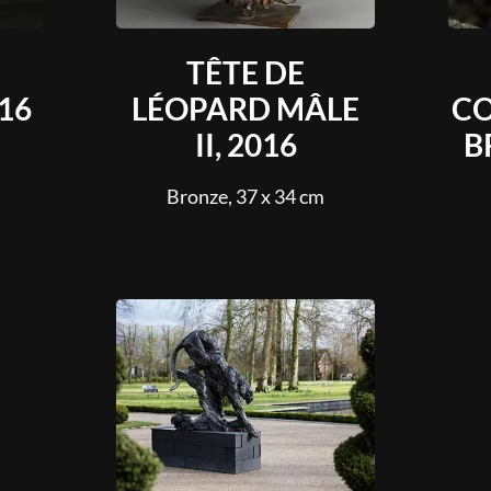
TÊTE DE
16
LÉOPARD MÂLE
CO
II, 2016
B
Bronze, 37 x 34 cm