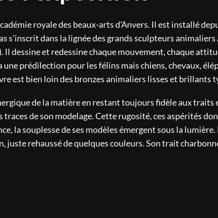
Académie royale des beaux-arts d'Anvers. Il est installé dep
as s'inscrit dans la lignée des grands sculpteurs animalier
. Il dessine et redessine chaque mouvement, chaque attitud
 une prédilection pour les félins mais chiens, chevaux, élép
re est bien loin des bronzes animaliers lisses et brillants 
nergique de la matière en restant toujours fidèle aux traits
es traces de son modelage. Cette rugosité, ces aspérités do
ance, la souplesse de ses modèles émergent sous la lumière.
usain, juste rehaussé de quelques couleurs. Son trait charbon