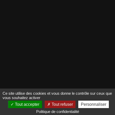
Qui sommes-nous ? (nouvel onglet)
Espace presse (nouvel onglet)
RETROUVEZ-NOUS SUR INSTAGRAM
(nouvel onglet)
© 2021 - 2026, Matmut pour les arts
Ce site utilise des cookies et vous donne le contrôle sur ceux que
vous souhaitez activer
Tout accepter
Tout refuser
Personnaliser
Politique de confidentialité