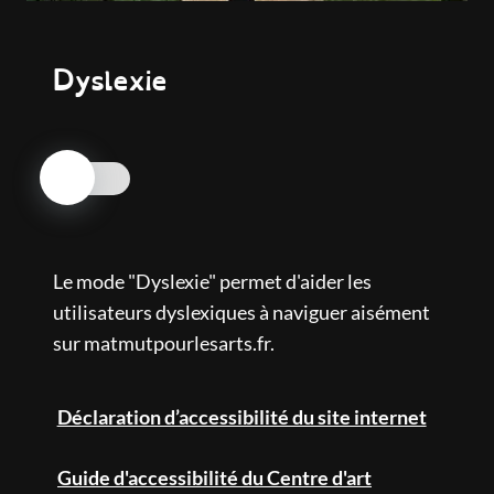
Dyslexie
Nos engagements
MÉTAMORPHOSIS
Centre d'art contemporain
Le mode "Dyslexie" permet d'aider les
utilisateurs dyslexiques à naviguer aisément
Mécénat culturel
sur matmutpourlesarts.fr.
Ciné inclusif
Déclaration d’accessibilité du site internet
Agenda
Guide d'accessibilité du Centre d'art