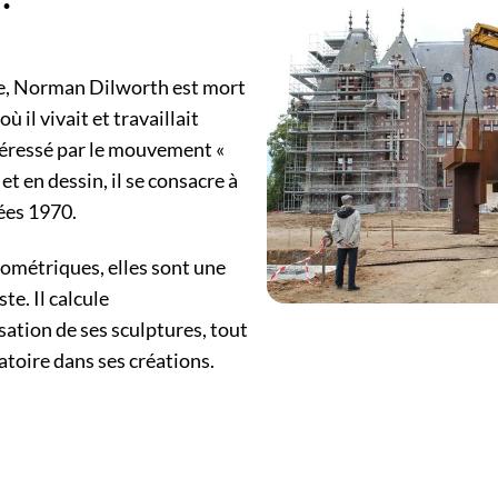
e, Norman Dilworth est mort
où il vivait et travaillait
téressé par le mouvement «
et en dessin, il se consacre à
ées 1970.
éométriques, elles sont une
ste. Il calcule
ation de ses sculptures, tout
éatoire dans ses créations.