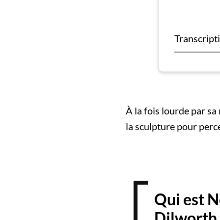
Transcripti
À la fois lourde par s
la sculpture pour perc
Qui est 
Dilworth 