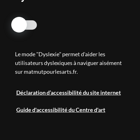
Huile et acrylique sur panneau de bois contreplaqué
- 50 × 36,5 × 1,8 cm © Bertrand Huet / tutti image.
Collection privée (Bâle)
Nos engagements
Centre d'art contemporain
Le mode "Dyslexie" permet d'aider les
utilisateurs dyslexiques à naviguer aisément
Mécénat culturel
sur matmutpourlesarts.fr.
Ciné inclusif
Déclaration d’accessibilité du site internet
Agenda
Guide d'accessibilité du Centre d'art
Presse