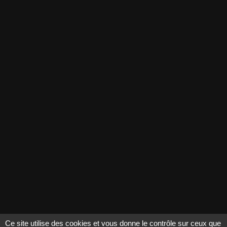
GROUPE MATMUT
matmut.fr (nouvel onglet)
Qui sommes-nous ? (nouvel onglet)
Espace presse (nouvel onglet)
RETROUVEZ-NOUS SUR INSTAGRAM
(nouvel onglet)
© 2021 - 2026, Matmut pour les arts
Ce site utilise des cookies et vous donne le contrôle sur ceux que