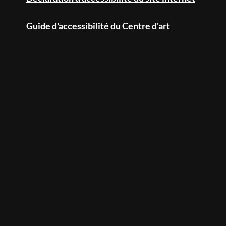
Agenda
Guide d'accessibilité du Centre d'art
CINÉ INCLUSIF
Presse
Contact - FAQ
Prix Révélation Littéraire
PARTENARIAT ET MÉCÉNAT CULTUREL