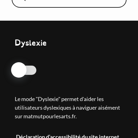
Dyslexie
Découvrir nos autres univers
Nos engagements
Centre d'art contemporain
Le mode "Dyslexie" permet d'aider les
utilisateurs dyslexiques à naviguer aisément
Mécénat culturel
sur matmutpourlesarts.fr.
Ciné inclusif
Déclaration d’accessibilité du site internet