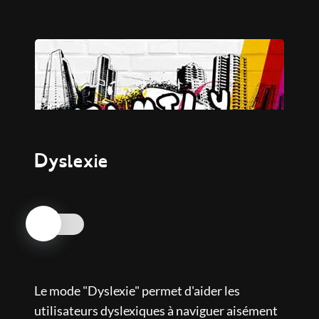
Dyslexie
Nos engagements
Centre d'art contemporain
Le mode "Dyslexie" permet d'aider les
utilisateurs dyslexiques à naviguer aisément