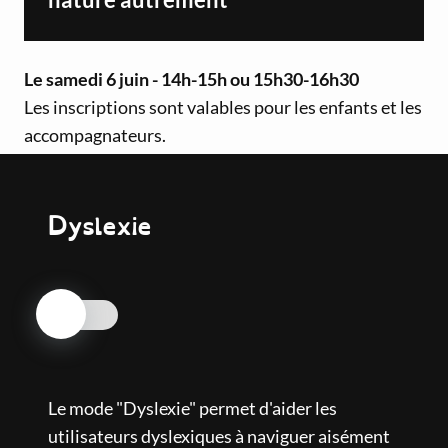
Le samedi 6 juin - 14h-15h ou 15h30-16h30
Les inscriptions sont valables pour les enfants et les
accompagnateurs.
Nous vous remercions de ne pas inscrire plus d'un
adulte par enfant inscrit.
Dyslexie
Atelier "À la loupe ! Découvrir la
nature autrement"
Nos engagements
Centre d'art contemporain
Le mode "Dyslexie" permet d'aider les
Le dimanche 7 juin - 14h-15h ou 15h30-16h30
utilisateurs dyslexiques à naviguer aisément