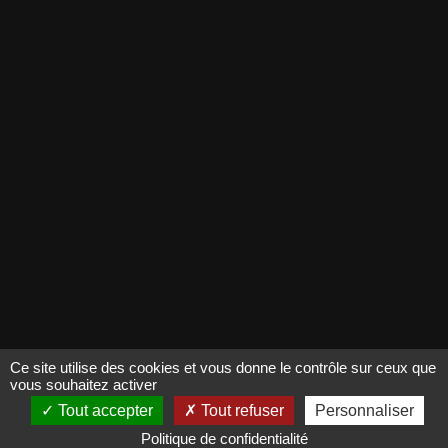
Qui sommes-nous ? (nouvel onglet)
Espace presse (nouvel onglet)
RETROUVEZ-NOUS SUR INSTAGRAM
(nouvel onglet)
© 2021 - 2026, Matmut pour les arts
Ce site utilise des cookies et vous donne le contrôle sur ceux que
vous souhaitez activer
Tout accepter
Tout refuser
Personnaliser
Politique de confidentialité