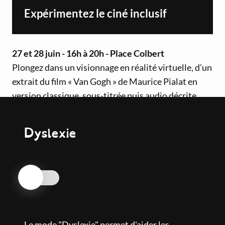
Expérimentez le ciné inclusif
27 et 28 juin - 16h à 20h - Place Colbert
Plongez dans un visionnage en réalité virtuelle, d’un
extrait du film « Van Gogh » de Maurice Pialat en
version classique, sous-titrée puis audio décrite
pour mieux comprendre ce qu'est de vivre le cinéma
lorsque l'on est privé d'un sens.
Dyslexie
Et après, on en parle ;-)
Nos engagements
Journée accessibilité sourdité
Centre d'art contemporain
Le mode "Dyslexie" permet d'aider les